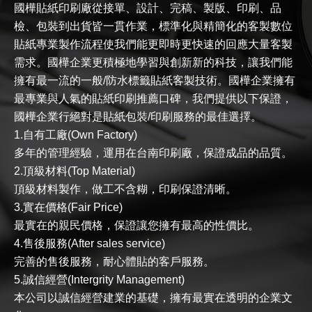
國樺貼紙印刷廠從接單、設計、完稿、製版、印刷、品
檢、包裝到出貨皆一貫作業，標準化與精簡化的客製數位
貼紙專業製作流程使我們能更即時更快速的回應大量客製
需求。國樺企業更積極地學習與創新新的科技，讓我們能
擁有最一流的一般/防水標籤貼紙客製技術。國樺企業擁有
最專業與人氣的貼紙印刷推薦口碑，我們提供以下保證，
國樺企業行絕對是貼紙包裝/印刷服務的最佳選擇。
1.自有工廠(Own Factory)
多年的管理經驗，運用在台南印刷廠，保證成品的品質。
2.頂級材料(Top Material)
頂級材料製作，做工不含糊，印刷保證清晰。
3.實在價格(Fair Price)
最實在的親民價格，保證讓您擁有最高的性價比。
4.售後服務(After sales service)
完善的售後服務，耐心體貼的客戶服務。
5.誠信經營(Intergrity Management)
本公司以誠信經營建業的基礎，擁有最實在透明的企業文